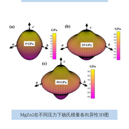
MgZn2在不同压力下杨氏模量各向异性3D图