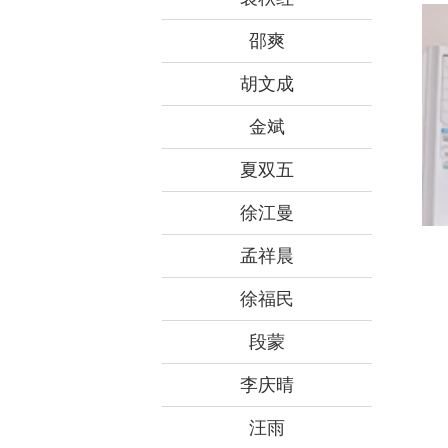
​邵爽
胡文成
金斌
夏双五
​徐江曼
孟祥晨
徐福民
段蒙
李庆晴
汪雨