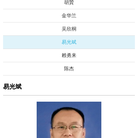
胡贇
金华兰
吴欣桐
易光斌
赖勇来
陈杰
易光斌