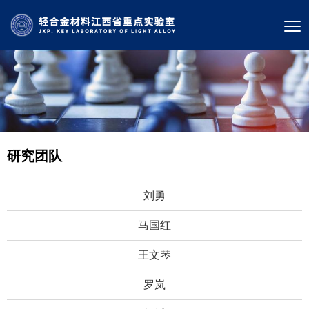
研究团队
刘勇
马国红
王文琴
罗岚